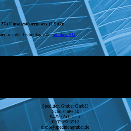
 27a Umsatzsteuergesetz (UStG):
siert mit der Technologie der
janolaw AG
.
Spedition Gruber GmbH
Schulstraße 10
94250 Achslach
09929/903912
dispo@speditiongruber.de