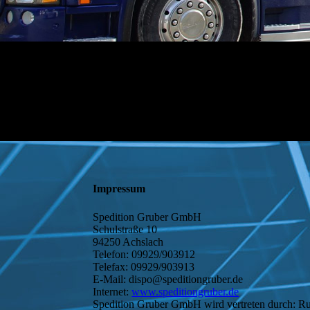
Impressum
Spedition Gruber GmbH
Schulstraße 10
94250 Achslach
Telefon: 09929/903912
Telefax: 09929/903913
E-Mail: dispo@speditiongruber.de
Internet:
www.speditiongruber.de
Spedition Gruber GmbH wird vertreten durch: Ru